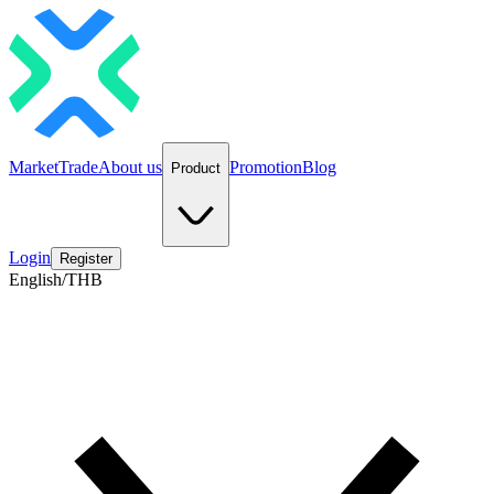
Market
Trade
About us
Promotion
Blog
Product
Login
Register
English/THB