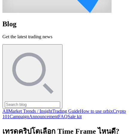
Blog
Get the latest trading news
All
Market Trends / Insight
Trading Guide
How to use orbix
Crypto
101
Campaign
Announcement
FAQ
Sale kit
เทรดคริปโตเลือก Time Frame ไหนดี?