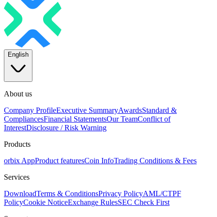
English
About us
Company Profile
Executive Summary
Awards
Standard &
Compliances
Financial Statements
Our Team
Conflict of
Interest
Disclosure / Risk Warning
Products
orbix App
Product features
Coin Info
Trading Conditions & Fees
Services
Download
Terms & Conditions
Privacy Policy
AML/CTPF
Policy
Cookie Notice
Exchange Rules
SEC Check First