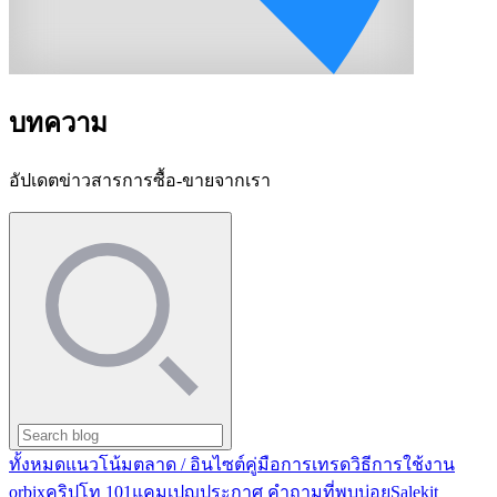
บทความ
อัปเดตข่าวสารการซื้อ-ขายจากเรา
ทั้งหมด
แนวโน้มตลาด / อินไซต์
คู่มือการเทรด
วิธีการใช้งาน
orbix
คริปโท 101
แคมเปญ
ประกาศ
คำถามที่พบบ่อย
Salekit