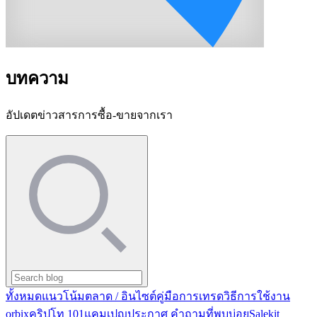
บทความ
อัปเดตข่าวสารการซื้อ-ขายจากเรา
ทั้งหมด
แนวโน้มตลาด / อินไซต์
คู่มือการเทรด
วิธีการใช้งาน
orbix
คริปโท 101
แคมเปญ
ประกาศ
คำถามที่พบบ่อย
Salekit