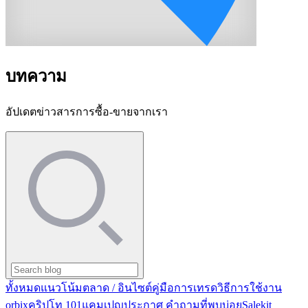
บทความ
อัปเดตข่าวสารการซื้อ-ขายจากเรา
ทั้งหมด
แนวโน้มตลาด / อินไซต์
คู่มือการเทรด
วิธีการใช้งาน
orbix
คริปโท 101
แคมเปญ
ประกาศ
คำถามที่พบบ่อย
Salekit